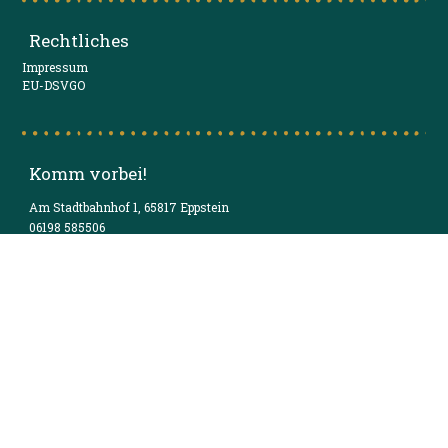
Rechtliches
Impressum
EU-DSVGO
Komm vorbei!
Am Stadtbahnhof 1, 65817 Eppstein
06198 585506
mail@wunderbar-weitewelt.de
Öffnungszeiten
Montag - Freitag 12 - 14 Uhr & ab 17:30 Uhr
Samstag: 12 - 24 Uhr
Sonntag: 12 - 22 Uhr