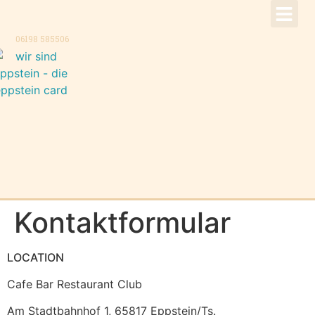
!Aktuell –
Speise
Konzer
Trauer
Kontakt, K
06198 585506
Kontaktformular
LOCATION
Cafe Bar Restaurant Club
Am Stadtbahnhof 1, 65817 Eppstein/Ts.