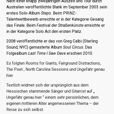
Nach einer knapp zweijährigen Auszeit und Tour durch
Australien veröffentlichte Blank im September 2003 sein
erstes Solo-Album
Steps.
Beim
PRINZ
-
Talentwettbewerb erreichte er in der Kategorie Gesang
das Finale. Beim
Festival der Straßenkünste
erreichte er
in der Kategorie Solo Act den ersten Platz.
2008 veröffentlichte er das von
Greg Calbi
(
Sterling
Sound
, NYC) gemasterte Album
Soul Circus
. Das
Folgealbum
Last Time I Saw Dave
erschien 2010.
Es folgten Rooms for Giants, Fairground Distractions,
The Poet , North Carolina Sessions und Ungefähr genau
hier.
Textlich widmet sich der ursprünglich aus dem
Hessischen stammende Sänger und Gitarrist auf „
Ungefähr genau hier “ einem sehr persönlichen, dem
eigenen mittleren Alter angemessenen Thema – der
Reise zu sich selbst.