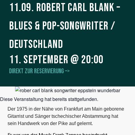
11.09. Robert Carl Blank –
Blues & Pop-Songwriter /
Deutschland
11. September
@
20:00
Direkt zur Reservierung –>
Diese Veranstaltung hat bereits stattgefunden.
Der 1975 in der Nähe von Frankfurt am Main geborene
Gitarrist und Sänger tschechischer Abstammung hat
sein Handwerk von der Pike auf gelernt.