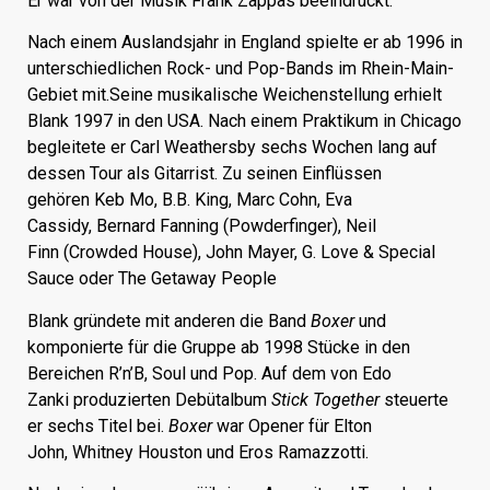
Er war von der Musik
Frank Zappas
beeindruckt.
Nach einem Auslandsjahr in England spielte er ab 1996 in
unterschiedlichen Rock- und Pop-Bands im Rhein-Main-
Gebiet mit.Seine musikalische Weichenstellung erhielt
Blank 1997 in den USA. Nach einem Praktikum in Chicago
begleitete er
Carl Weathersby
sechs Wochen lang auf
dessen Tour als Gitarrist. Zu seinen Einflüssen
gehören
Keb Mo
,
B.B. King
,
Marc Cohn
,
Eva
Cassidy
,
Bernard Fanning
(
Powderfinger
),
Neil
Finn
(
Crowded House
),
John Mayer
,
G. Love & Special
Sauce
oder
The Getaway People
Blank gründete mit anderen die Band
Boxer
und
komponierte für die Gruppe ab 1998 Stücke in den
Bereichen R’n’B, Soul und Pop. Auf dem von
Edo
Zanki
produzierten Debütalbum
Stick Together
steuerte
er sechs Titel bei.
Boxer
war Opener für
Elton
John
,
Whitney Houston
und
Eros Ramazzotti
.