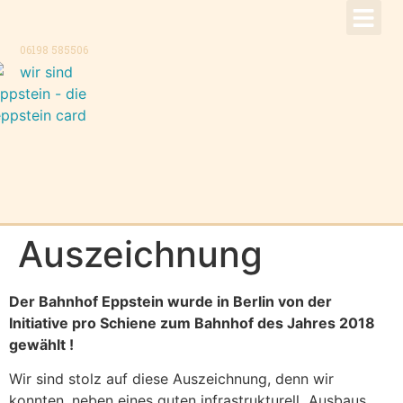
!Aktuell –
Speise
Konzer
Trauer
Kontakt, K
06198 585506
Auszeichnung
Der Bahnhof Eppstein wurde in Berlin von der
Initiative pro Schiene zum Bahnhof des Jahres 2018
gewählt !
Wir sind stolz auf diese Auszeichnung, denn wir
konnten, neben eines guten infrastrukturell Ausbaus