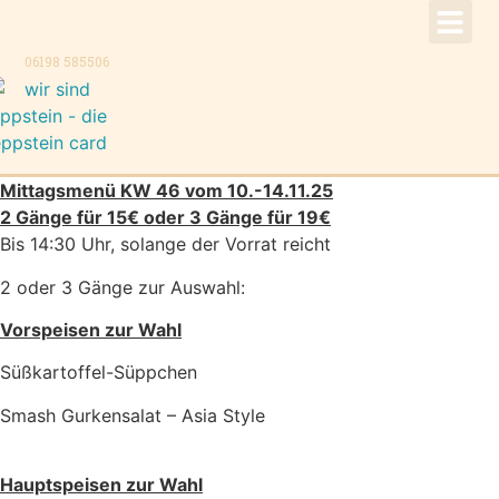
!Aktuell –
Speise
Konzer
Trauer
Kontakt, K
06198 585506
Mittagsmenü KW 46 vom 10.-14.11.25
2 Gänge für 15€ oder 3 Gänge für 19€
Bis 14:30 Uhr, solange der Vorrat reicht
2 oder 3 Gänge zur Auswahl:
Vorspeisen zur Wahl
Süßkartoffel-Süppchen
Smash Gurkensalat – Asia Style
Hauptspeisen zur Wahl