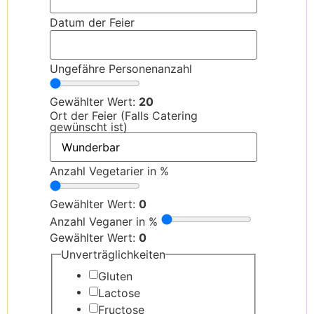
Datum der Feier
Ungefähre Personenanzahl
Gewählter Wert:
20
Email
Ort der Feier (Falls Catering
Unverträglichkeiten
gewünscht ist)
Feier
Anzahl Vegetarier in %
Gewählter Wert:
0
Anzahl Veganer in %
Gewählter Wert:
0
Unverträglichkeiten
Gluten
Lactose
Fructose