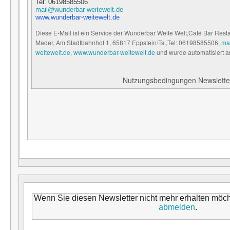
Tel: 06198585506
mail@wunderbar-weitewelt.de
www.
wunderbar
-weitewelt.de
Diese E-Mail ist ein Service der Wunderbar Weite Welt,
Café Bar Rest
Mader,
Am Stadtbahnhof 1,
65817 Eppstein/Ts.,
Tel: 06198585506,
ma
weitewelt.de
,
www.wunderbar-weitewelt.de
und wurde automatisiert a
Nutzungsbedingungen Newslette
Wenn Sie diesen Newsletter nicht mehr erhalten möc
abmelden
.