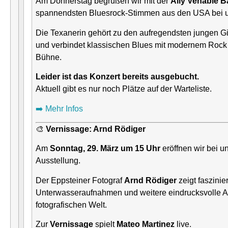
Am Donnerstag begrüßen wir mit der
Ally Venable 
spannendsten Bluesrock-Stimmen aus den USA bei u
Die Texanerin gehört zu den aufregendsten jungen Gi
und verbindet klassischen Blues mit modernem Rock 
Bühne.
Leider ist das Konzert bereits ausgebucht.
Aktuell gibt es nur noch Plätze auf der Warteliste.
➡️ Mehr Infos
🎨
Vernissage: Arnd Rödiger
Am
Sonntag, 29. März um 15 Uhr
eröffnen wir bei u
Ausstellung.
Der Eppsteiner Fotograf
Arnd Rödiger
zeigt faszini
Unterwasseraufnahmen und weitere eindrucksvolle Ar
fotografischen Welt.
Zur
Vernissage
spielt
Mateo Martinez
live.