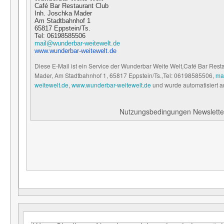
Café Bar Restaurant Club
Inh. Joschka Mader
Am Stadtbahnhof 1
65817 Eppstein/Ts.
Tel: 06198585506
mail@wunderbar-weitewelt.de
www.
wunderbar
-weitewelt.de
Diese E-Mail ist ein Service der Wunderbar Weite Welt,
Café Bar Rest
Mader,
Am Stadtbahnhof 1,
65817 Eppstein/Ts.,
Tel: 06198585506,
ma
weitewelt.de
,
www.wunderbar-weitewelt.de
und wurde automatisiert a
Nutzungsbedingungen Newslette