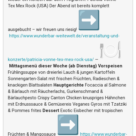
Tex Mex Rock (USA) Der Abend ist bereits komplett
ausgebucht – wir freuen uns riesig!
https://www.wunderbar-weitewel
t.de/veranstaltung-und-
konzerte/patricia-vonne-tex-
mex-rock-usa/
—
Mittagsmenü dieser Woche (ab Dienstag)
Vorspeisen
Frühlingssuppe von dreierlei Lauch & jungen Kartoffeln
Sonnengarten-Salat mit frischen Früchten, Radieschen &
knackigen Blattsalaten
Hauptgerichte
Focaccia al Salmone
& Bärlauch mit Räucherlachs, Gurkenschmand &
Bärlauchpesto Crispy Canton Chicken knuspriges Hähnchen
mit Erdnusssauce & Gemüsereis Veganes Gyros mit Tzatziki
& Pommes frites
Dessert
Exotic Eisbecher mit tropischen
Früchten & Mangosauce
https://www.wunderbar-