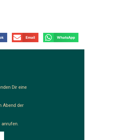
ok
Email
WhatsApp
enden Dir eine
am Abend der
.
6
anrufen.