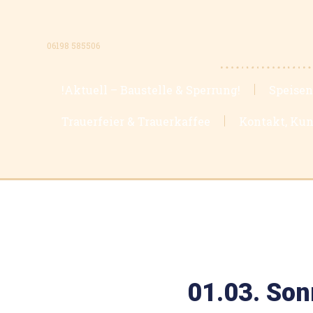
06198 585506
!Aktuell – Baustelle & Sperrung!
Speisen
Trauerfeier & Trauerkaffee
Kontakt, Kun
01.03. Son