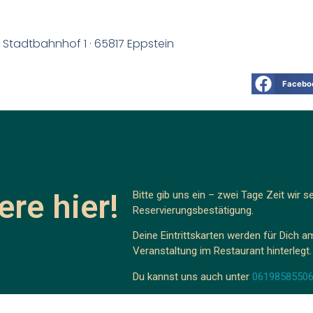
 Stadtbahnhof 1 · 65817 Eppstein
Facebo
ere hier!
Bitte gib uns ein – zwei Tage Zeit wir s
Reservierungsbestätigung.
Deine Eintrittskarten werden für Dich 
Veranstaltung im Restaurant hinterlegt
Du kannst uns auch unter
0619858550