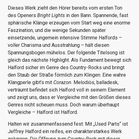
Dieses Werk zieht den Hörer bereits vom ersten Ton
des Openers
Bright Lights
in den Bann. Spannende, fast
sphärische Klänge erzeugen vom Start weg eine enorme
Faszination, und die wenige Sekunden später
einsetzende, ungemein intensive Stimme Halfords –
voller Charisma und Ausstrahlung – hält diesen
Spannungsbogen mühelos. Der folgende Titelsong ist
gleich das nächste Highlight. Als Fundament bewegt sich
Halford sicher im Genre des Country-Rocks und bringt
den Staub der Straße förmlich zum Klingen. Eine wahre
Klangperle gibt’s mit
Corazon
. Melodiös, balladesk,
verträumt befindet sich Halford voll in seinem Element
und zeigt uns, dass er Vergleiche mit den Größen dieses
Genres nicht scheuen muss. Doch warum überhaupt
Vergleiche – Halford ist Halford.
Halten wir zusammenfassend fest: Mit „Used Parts“ ist
Jeffrey Halford ein reifes, ein charakterstarkes Werk
gelungen. Die Öffnung zum Country-Rock mit dieser