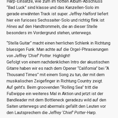
Harp-Einsätze, wie zum im flotten Album-Abschluss
“Bad Luck” sind klasse und das Kanzellen-Solo im
gerade erwähnten Track ist super.
Jeffrey Halford
liefert
hier ein furioses Sechssaiter-Solo und richtig flink ist
Hines
auf den Handtrommeln, die an dieser Stelle
besonders im Vordergrund stehen, unterwegs.
“Stella Guitar” macht einen herrlichen Schlenk in Richtung
bluesigen Funk. Man achte auf die Orgel-Phrasierungen
von
Jeffrey ‘Chief’ Potter
. Highlight!
Gefolgt von einem nachdenklichen Intro der akustischen
Gitarre haben wir es nach dem Opener “California” bei “A
Thousand Times” mit einem Song zu tun, der mit dem
musikalischen Zeigefinger in Richtung Country zeigt.
Auf geht’s. Beim groovenden “Rolling Sea” tritt die
Fußwippe ein weiteres Mal in Aktion und jetzt ist der
Bandleader mit dem Bottleneck geradezu wild auf den
Saiten unterwegs und abermals gefällt den Leuten vor
den Lautsprechern die
Jeffrey ‘Chief’ Potter
-Harp.