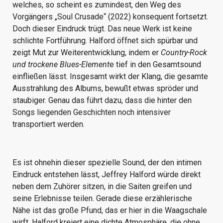
welches, so scheint es zumindest, den Weg des
Vorgängers „Soul Crusade“ (2022) konsequent fortsetzt.
Doch dieser Eindruck trügt. Das neue Werk ist keine
schlichte Fortführung. Halford öffnet sich spürbar und
zeigt Mut zur Weiterentwicklung, indem er
Country-Rock
und trockene Blues-Element
e tief in den Gesamtsound
einfließen lässt. Insgesamt wirkt der Klang, die gesamte
Ausstrahlung des Albums, bewußt etwas spröder und
staubiger. Genau das führt dazu, dass die hinter den
Songs liegenden Geschichten noch intensiver
transportiert werden.
Es ist ohnehin dieser spezielle Sound, der den intimen
Eindruck entstehen lässt, Jeffrey Halford würde direkt
neben dem Zuhörer sitzen, in die Saiten greifen und
seine Erlebnisse teilen. Gerade diese erzählerische
Nähe ist das große Pfund, das er hier in die Waagschale
wirft. Halford kreiert eine dichte Atmosphäre, die ohne