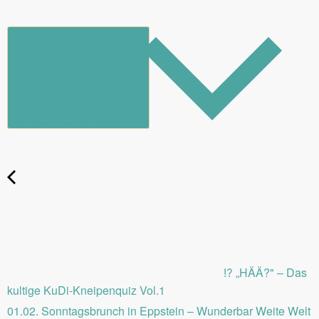
Zum Kalender hinzufügen
⁉️ „HÄÄ?" – Das
kultige KuDi-Kneipenquiz Vol.1
01.02. Sonntagsbrunch in Eppstein – Wunderbar Weite Welt