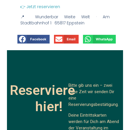
👉 Jetzt reservieren
📍 Wunderbar Weite Welt · Am
Stadtbahnhof 1 · 65817 Eppstein
Facebook
Email
WhatsApp
Reserviere
Bitte gib uns ein – zwei
Tage Zeit wir senden Dir
eine
hier!
Reservierungsbestätigung.
Deine Eintrittskarten
werden für Dich am Abend
der Veranstaltung im