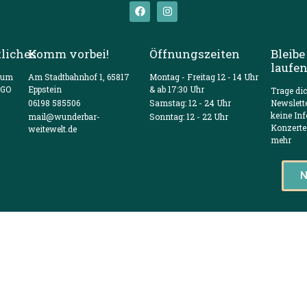
liches
Komm vorbei!
Öffnungszeiten
Bleibe
laufe
sum
Am Stadtbahnhof 1, 65817
Montag - Freitag 12 - 14 Uhr
VGO
Eppstein
& ab 17:30 Uhr
Trage di
06198 585506
Samstag: 12 - 24 Uhr
Newslett
keine In
mail@wunderbar-
Sonntag: 12 - 22 Uhr
Konzerte
weitewelt.de
mehr
N