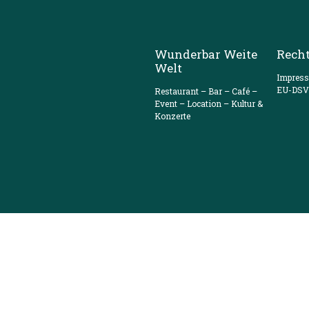
Wunderbar Weite
Recht
Welt
Impres
EU-DS
Restaurant – Bar – Café –
Event – Location – Kultur &
Konzerte