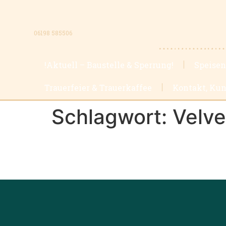
06198 585506
!Aktuell – Baustelle & Sperrung!
Speisen
Trauerfeier & Trauerkaffee
Kontakt, Kun
Schlagwort:
Velv