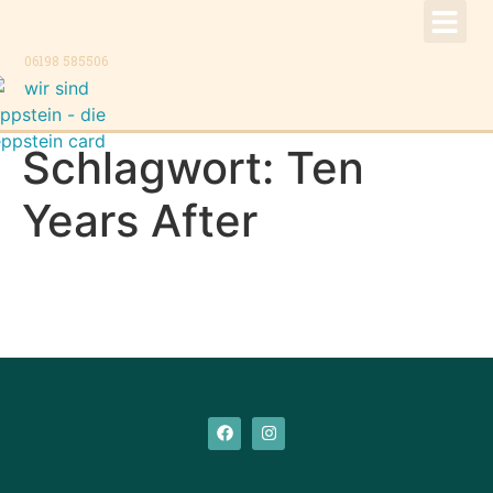
!Aktuell –
Speise
Konzer
Trauer
Kontakt, K
06198 585506
Schlagwort:
Ten
Years After