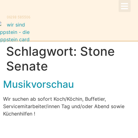
!Aktuell –
Speise
Konzer
Trauer
Kontakt, K
06198 585506
Schlagwort:
Stone
Senate
Musikvorschau
Wir suchen ab sofort Koch/Köchin, Buffetier,
Servicemitarbeiter/innen Tag und/oder Abend sowie
Küchenhilfen !