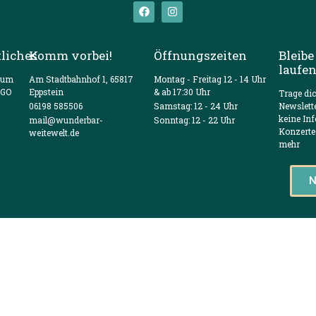
liches
Komm vorbei!
Öffnungszeiten
Bleibe
laufe
sum
Am Stadtbahnhof 1, 65817
Montag - Freitag 12 - 14 Uhr
VGO
Eppstein
& ab 17:30 Uhr
Trage di
06198 585506
Samstag: 12 - 24 Uhr
Newslett
keine In
mail@wunderbar-
Sonntag: 12 - 22 Uhr
Konzerte
weitewelt.de
mehr
N