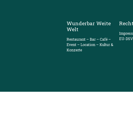
Wunderbar Weite
Recht
Welt
Impres
EU-DS
Restaurant – Bar – Café –
Event – Location – Kultur &
Konzerte