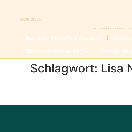
06198 585506
!Aktuell – Baustelle & Sperrung!
Speisen
Trauerfeier & Trauerkaffee
Kontakt, Kun
Schlagwort:
Lisa