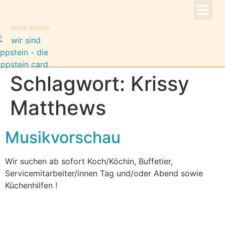
!Aktuell –
Speise
Konzer
Trauer
Kontakt, K
06198 585506
Schlagwort:
Krissy
Matthews
Musikvorschau
Wir suchen ab sofort Koch/Köchin, Buffetier,
Servicemitarbeiter/innen Tag und/oder Abend sowie
Küchenhilfen !