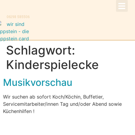
!Aktuell –
Speise
Konzer
Trauer
Kontakt, K
06198 585506
Schlagwort:
Kinderspielecke
Musikvorschau
Wir suchen ab sofort Koch/Köchin, Buffetier,
Servicemitarbeiter/innen Tag und/oder Abend sowie
Küchenhilfen !