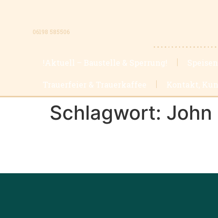
06198 585506
!Aktuell – Baustelle & Sperrung!
Speisen
Trauerfeier & Trauerkaffee
Kontakt, Kun
Schlagwort:
John 