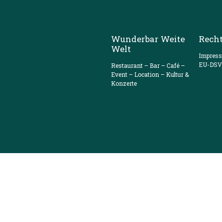
Wunderbar Weite
Recht
Welt
Impres
EU-DS
Restaurant – Bar – Café –
Event – Location – Kultur &
Konzerte