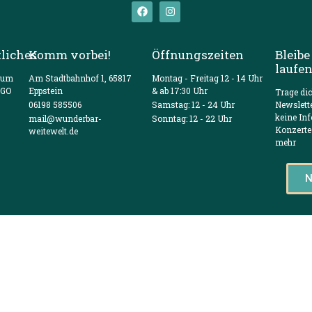
liches
Komm vorbei!
Öffnungszeiten
Bleibe
laufe
sum
Am Stadtbahnhof 1, 65817
Montag - Freitag 12 - 14 Uhr
VGO
Eppstein
& ab 17:30 Uhr
Trage di
06198 585506
Samstag: 12 - 24 Uhr
Newslett
keine In
mail@wunderbar-
Sonntag: 12 - 22 Uhr
Konzerte
weitewelt.de
mehr
N