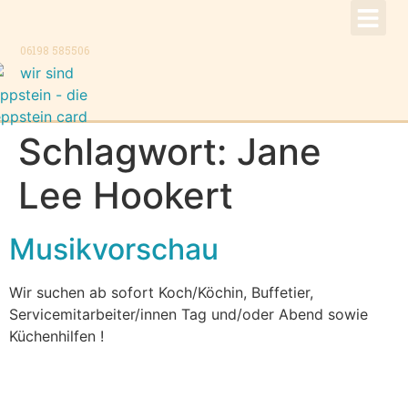
!Aktuell –
Speise
Konzer
Trauer
Kontakt, K
06198 585506
Schlagwort:
Jane
Lee Hookert
Musikvorschau
Wir suchen ab sofort Koch/Köchin, Buffetier,
Servicemitarbeiter/innen Tag und/oder Abend sowie
Küchenhilfen !