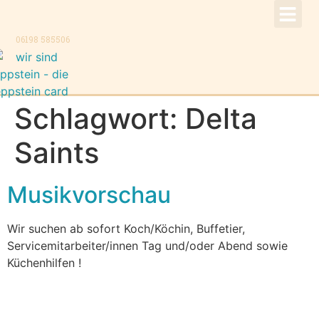
!Aktuell –
Speise
Konzer
Trauer
Kontakt, K
06198 585506
Schlagwort:
Delta
Saints
Musikvorschau
Wir suchen ab sofort Koch/Köchin, Buffetier,
Servicemitarbeiter/innen Tag und/oder Abend sowie
Küchenhilfen !