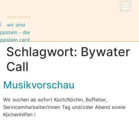
!Aktuell –
Speise
Konzer
Trauer
Kontakt, K
06198 585506
Schlagwort:
Bywater
Call
Musikvorschau
Wir suchen ab sofort Koch/Köchin, Buffetier,
Servicemitarbeiter/innen Tag und/oder Abend sowie
Küchenhilfen !