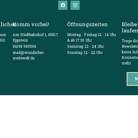
liches
Komm vorbei!
Öffnungszeiten
Bleibe
laufe
sum
Am Stadtbahnhof 1, 65817
Montag - Freitag 12 - 14 Uhr
VGO
Eppstein
& ab 17:30 Uhr
Trage di
06198 585506
Samstag: 12 - 24 Uhr
Newslett
keine In
mail@wunderbar-
Sonntag: 12 - 22 Uhr
Konzerte
weitewelt.de
mehr
N