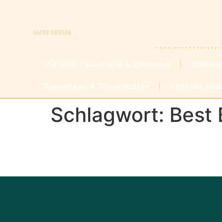
06198 585506
!Aktuell – Baustelle & Sperrung!
Speisen
Trauerfeier & Trauerkaffee
Kontakt, Kun
Schlagwort:
Best 