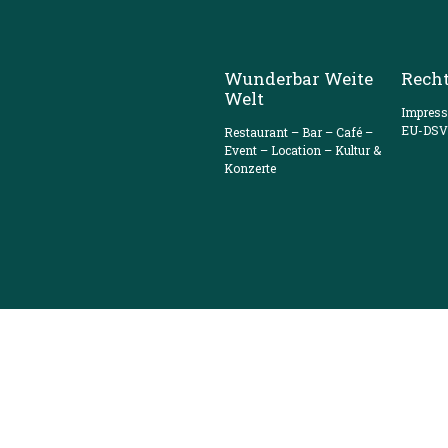
Wunderbar Weite
Recht
Welt
Impres
EU-DS
Restaurant – Bar – Café –
Event – Location – Kultur &
Konzerte