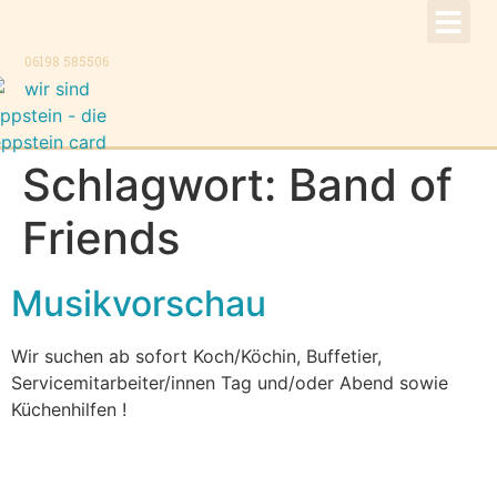
!Aktuell –
Speise
Konzer
Trauer
Kontakt, K
06198 585506
Schlagwort:
Band of
Friends
Musikvorschau
Wir suchen ab sofort Koch/Köchin, Buffetier,
Servicemitarbeiter/innen Tag und/oder Abend sowie
Küchenhilfen !