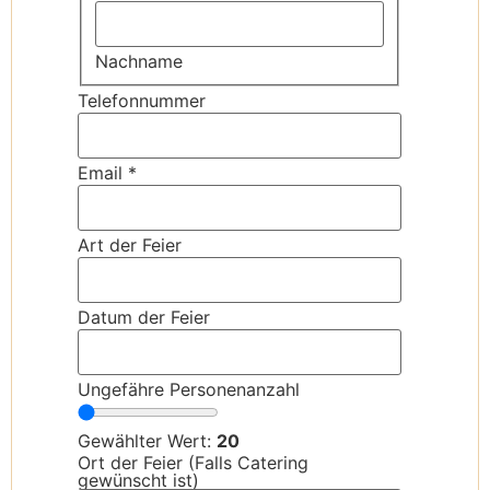
Nachname
Telefonnummer
Email
*
Art der Feier
Datum der Feier
in
Ungefähre Personenanzahl
Catering
der
Gewählter Wert:
20
Ort der Feier (Falls Catering
gewünscht ist)