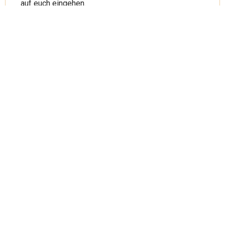
auf euch eingehen.
Wunderbar Weite Welt
Restaurant – Bar – Café – Event – Location – Kultur & Konzerte