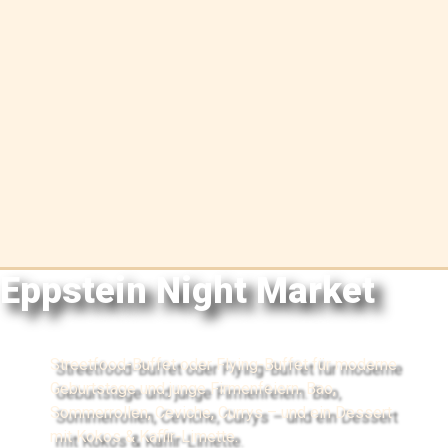
Eppstein Night Market
Streetfood-Buffet oder Flying-Buffet für moderne
Geburtstage und junge Firmenfeiern. Bao,
Sommerrollen, Ceviche, Currys – und ein Dessert
mit Kokos & Kaffir-Limette.