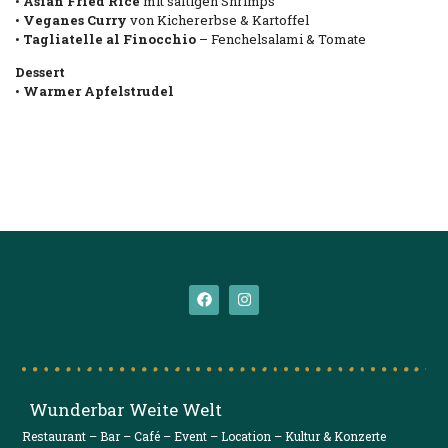
•
Asian Fried Rice
mit saftigen Shrimps
•
Veganes Curry
von Kichererbse & Kartoffel
•
Tagliatelle al Finocchio
– Fenchelsalami & Tomate
Dessert
•
Warmer Apfelstrudel
Wunderbar Weite Welt
Restaurant – Bar – Café – Event – Location – Kultur & Konzerte