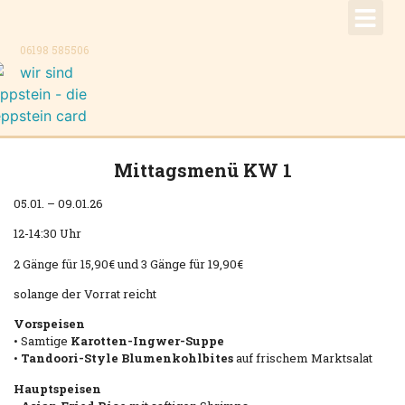
!Aktuell –
Speise
Konzer
Trauer
Kontakt, K
06198 585506
Mittagsmenü KW 1
05.01. – 09.01.26
12-14:30 Uhr
2 Gänge für 15,90€ und 3 Gänge für 19,90€
solange der Vorrat reicht
Vorspeisen
• Samtige
Karotten-Ingwer-Suppe
•
Tandoori-Style Blumenkohlbites
auf frischem Marktsalat
Hauptspeisen