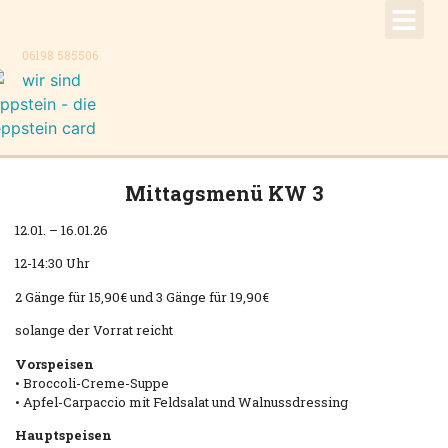
!Aktuell –
Speise
Konzer
Trauer
Kontakt, K
06198 585506
Mittagsmenü KW 3
12.01. – 16.01.26
12-14:30 Uhr
2 Gänge für 15,90€ und 3 Gänge für 19,90€
solange der Vorrat reicht
Vorspeisen
• Broccoli-Creme-Suppe
• Apfel-Carpaccio mit Feldsalat und Walnussdressing
Hauptspeisen