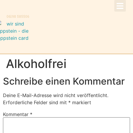
!Aktuell –
Speise
Konzer
Trauer
Kontakt, K
06198 585506
Alkoholfrei
Schreibe einen Kommentar
Deine E-Mail-Adresse wird nicht veröffentlicht.
Erforderliche Felder sind mit
*
markiert
Kommentar
*